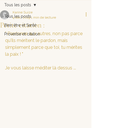
Tous les posts
Karine Suize
Tous les posts
4 déc. 2019
1 min de lecture
Petite citation :
Bien être et Santé
" Pardonne aux autres, non pas parce 
Proverbe et citation
qu'ils méritent le pardon, mais 
simplement parce que toi, tu mérites 
la paix ! "
Je vous laisse méditer là dessus ...