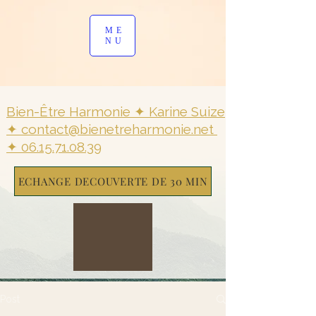
ME
NU
Bien-Être Harmonie ✦ Karine Su
ize
✦
contact@bienetreharmonie.net
✦
06.15.71.08.39
ECHANGE DECOUVERTE DE 30 MIN
Post