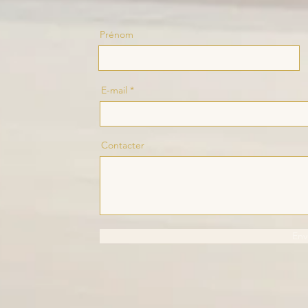
Prénom
E-mail
Contacter
Env