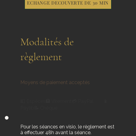
ECHANGE DECOUVERTE DE 30 MIN
Modalités de
règlement
Moyens de paiement acceptés
💵 Espèces🏦 Virement💳 PayPal 📱
Paylib📝 Chèque
Pour les séances en visio, le règlement est
à effectuer 48h avant la séance.