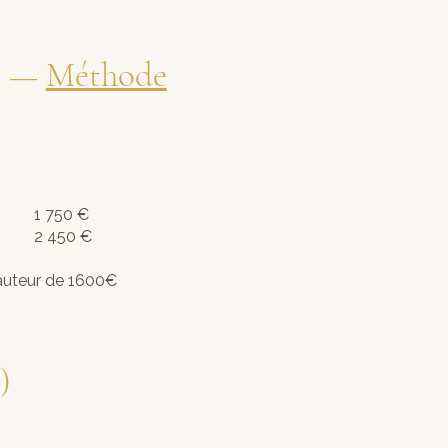
s —
Méthode
h) 1 750 €
 2 450 €
hauteur de 1600€
)