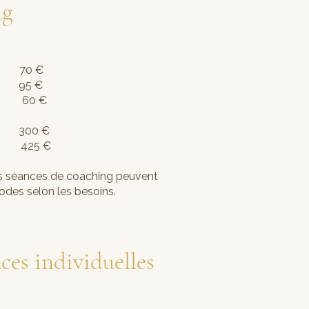
ng
0 €
95 €
nt) 60 €
300 €
 425 €
Les séances de coaching peuvent
odes selon les besoins.
s individuelles