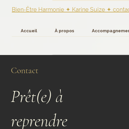
Bien-Être Harmonie ✦ Karine Su
ize
✦
conta
Accueil
À propos
Accompagnemen
Contact
Prêt(e) à
reprendre