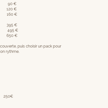
90 €
20 €
60 €
395 €
 495 €
 650 €
uverte, puis choisir un pack pour
on rythme.
50€