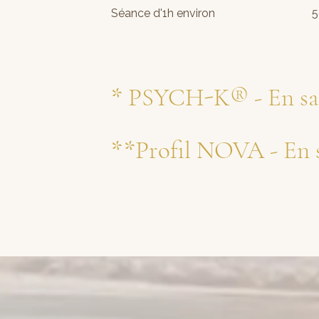
Séance d'1h environ 50
*
PSYCH-K® - En sa
**
Profil NOVA - En 