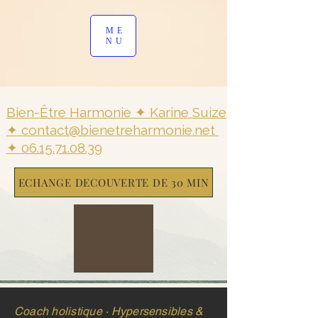
ME
NU
Bien-Être Harmonie ✦ Karine Su
ize
✦
contact@bienetreharmonie.net
✦
06.15.71.08.39
ECHANGE DECOUVERTE DE 30 MIN
Coach holistique · Hypersensibles &