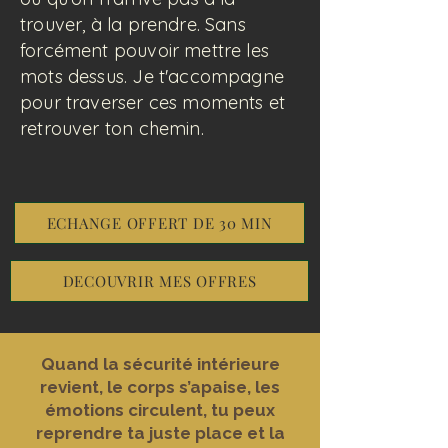
trouver, à la prendre. Sans
forcément pouvoir mettre les
mots dessus. Je t'accompagne
pour traverser ces moments et
retrouver ton chemin.
ECHANGE OFFERT DE 30 MIN
DECOUVRIR MES OFFRES
Quand la sécurité intérieure
revient, le corps s’apaise, les
émotions circulent, tu peux
reprendre ta juste place et la