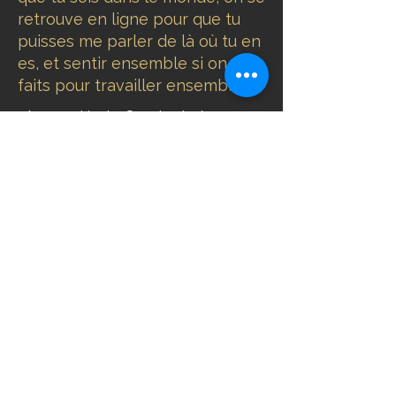
retrouve en ligne pour que tu
puisses me parler de là où tu en
es, et sentir ensemble si on est
faits pour travailler ensemble.
📍Annecy, Haute-Savoie et séances
100% en ligne où que tu sois
📧
contact@bienetreharmonie.net
📸@ksuize_soinsenergetiques_coach
▶️YouTube : Bien-Être Harmonie by
Karine Suize
Prénom
Nom de famille